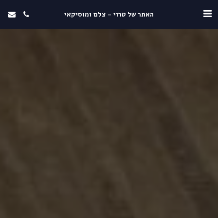
האתר של טרוי - צלם ומוסיקאי