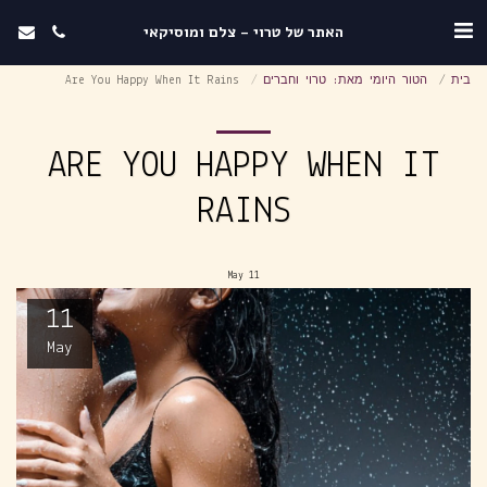
האתר של טרוי - צלם ומוסיקאי
בית
הטור היומי מאת: טרוי וחברים
Are You Happy When It Rains
ARE YOU HAPPY WHEN IT
RAINS
May
11
11
May