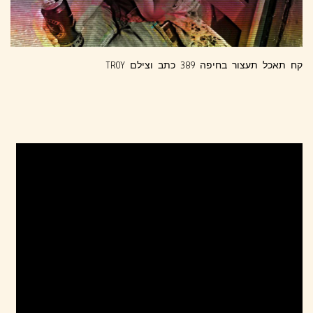
קח תאכל תעצור בחיפה 389 כתב וצילם TROY