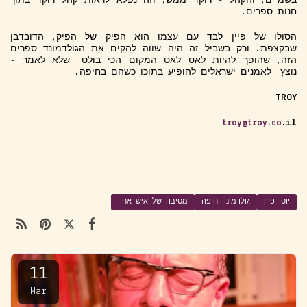
בשמיים, והקהל - רוקד ממש, וזה נפלא לראות קהל רוקד בתוך
חנות ספרים.
הסולו של פיין לבד עם עצמו הוא הפיק של הפיק, הדובדבן
שבקצפת. ורק בשביל זה היה שווה להקים את הגולדמונד ספרים
הזה, שהופך להיות לאט לאט המקום הכי בולט, שלא לאמר -
נוצץ, לאמנים ישראלים להופיע בתוכו כשהם בחיפה.
TROY
troy@troy.co
.il
יוסי פיין
גולדמונד חיפה
מסיבה של איש אחד
11
Mar