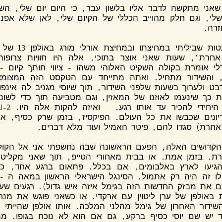
שאני מתקשה לדבר אליו בלשון עבר, כי היום יום שלי, הש
שלי, וגם חלק מהוייב הכללי של הקיום שלי, לאן שלא אפ
זרה.
אותן שעות לא מעט
רת", שעות שאני אוצר בתוכי, אלה היו חוויות צרופות
רלי אומרת בקולה השקיט האלוהי משהו - ציווי חותך קיום 
, והשידור מתחיל. ואתה מתייחד עם הטקסט הזה המצומצ
ט ולערוך בשעות שלפני השידור, תוך שיוסי מגניב לה אינפור
ת כך שינעמו לאוזנו של המאזין, וגם מטביעה תוך כדי לשונ
ונים שכבשו את כל העולם. הפיקסיז, בזמן שרק כסיף, אני
אחרת) סגדו להם, פיטר האמיל ועוד מלא דברים.
הקדושים האלה, הפעם הראשונה שבה נחשפתי אני אל הקולו
ת. בזמן אמת. או בבית מאחורי הטייפ, תוך שאני מקליט
הגיעו לארץ באלבומים, אם בכלל. פתאום ברגע אחד, כל
יזם את מבזק החדשות הזה בגימל איזה איש גדול). רגעים שעי
באולפן של ערן ליטוין עם ארקדי. או כשאני פוגש את מנח
השידור האחרון של גימל מהלני המלכה. אותו אולפן שהייתי 
 יש שם יוסי כסיף ברקע, גם אם הוא לא נוכח בגופו. ממ