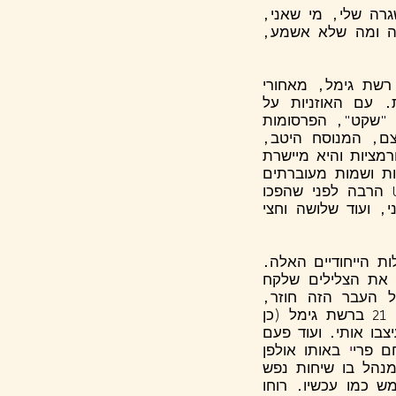
גרה שלי, מי שאני,
נה ומה שלא אשמע,
ות שביליתי במחיצתו ובמחיצת אורלי מורג באולפן 13 של רשת גימל, מאחורי
. עם האוזניות על
- "שקט", הפרסומות
ם, המנוסח היטב,
מציות והיא מיישרת
ות ושמות מעוברתים
ללהקות שכסיף היה היחידי להכיר עד אותו רגע. ואיזה להקות אלה היו. U-2 הרבה לפני שהפכו
, ועוד שלושה וחצי
ת הייחודיים האלה.
 את הצלילים שלקח
 העבר הזה חוזר,
מתקרב בחזרה, כאילו זה היה רק אתמול. הסינגל הישראלי הראשון במאה ה - 21 ברשת גימל (כן
צבו אותי. ועוד פעם
ם פרי
י
באותו אולפן
מנהל בו שיחות נפש
ש כמו עכשיו. רוחו