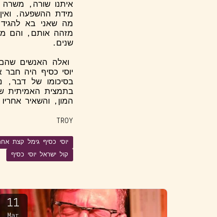
איתנו שורה, משרה א
מידת ההשפעה. ואין
מה שאני בא להגיד
מזהה אותם, והם מז
שנים.
ואלה האנשים שהם 
יוסי כסיף היה חבר א
בסיכומו של דבר, 
בתמצית האמיתית של
המון, והשאיר אחריו
TROY
יוסי כסיף גימל קצת אח
קול ישראל יוסי כסיף
11
Mar