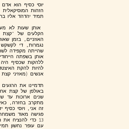
יוסי כסיף הוא אדם 
הזהות המוסיקאלית 
תמיד יהדהד אליו בח
הקלעים של "קצת אח
האוזניים, בזמן שאו
נגמרות, די לקשקש
שהייתה מקפידה לשרב
אותן בשפתה הייחודי
להיות להקת האיצטדי
אנשים (מאזיני קצת 
תדמיינו את הרגעים 
באולפן של קצת אחר
שנים ארוכות עד ש
זה אני, ויוסי כסיף 
פגישה מאוד משמחת 
13 כדי להנציח את 
עם עופר נחשון
תמיד