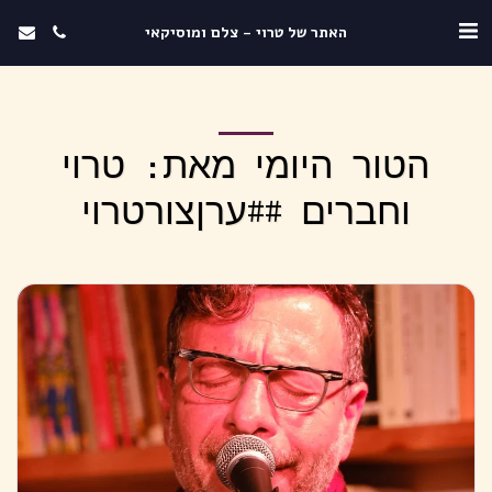
האתר של טרוי - צלם ומוסיקאי
הטור היומי מאת: טרוי
וחברים ##ערןצורטרוי